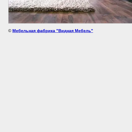
©
Мебельная фабрика "Видная Мебель"