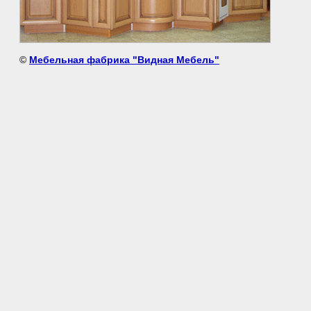
©
Мебельная фабрика "Видная Мебель"