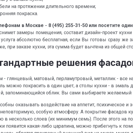
бели на протяжении длительного времени;
ронняя покраска.
елефонам в Москве -
8 (495) 255-31-50
или посетите один
 снимет замеры помещения, составит дизайн-проект кухни 
луга абсолютно бесплатная, если Вы готовы сразу же з
же, при заказе кухни, эта сумма будет вычтена из общей ст
стандартные решения фасадо
 - глянцевый, матовый, перламутровый, металлик - все н
ль можно покрасить в один цвет, а столы кухни - в эмаль д
ый, запоминающийся облик. Вы сами выбираете желаемый 
обны оказывать воздействие на аппетит, психическое и э
 неповторимую, особую атмосферу. А покрытие фасадов к
в несколько слоев (их минимум семь). После этого на пов
ки появится какая-либо царапина, можно прибегнуть к пом