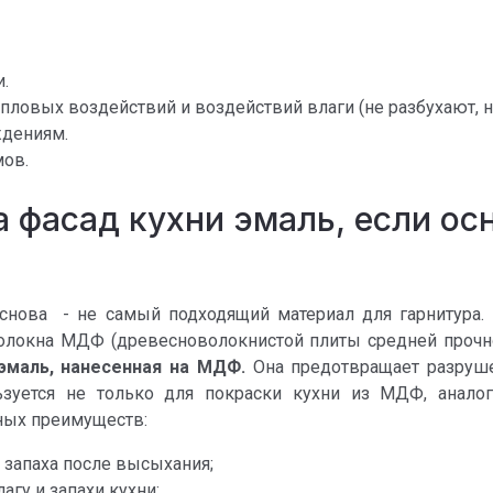
.
овых воздействий и воздействий влаги (не разбухают, н
ждениям.
мов.
 фасад кухни эмаль, если ос
снова - не самый подходящий материал для гарнитура.
олокна МДФ (древесноволокнистой плиты средней прочн
эмаль, нанесенная на МДФ.
Она предотвращает разруш
ьзуется не только для покраски кухни из МДФ, анал
ных преимуществ:
 запаха после высыхания;
гу и запахи кухни;