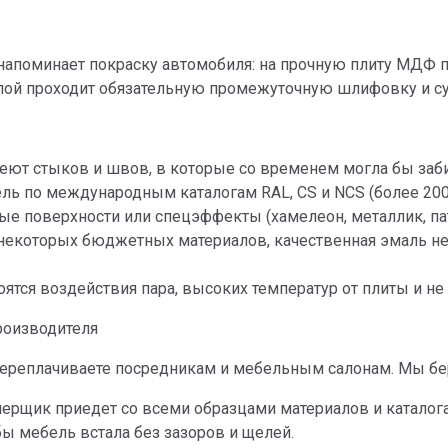
апоминает покраску автомобиля: на прочную плиту МДФ по
слой проходит обязательную промежуточную шлифовку и с
ют стыков и швов, в которые со временем могла бы забит
ь по международным каталогам RAL, CS и NCS (более 200
ые поверхности или спецэффекты (хамелеон, металлик, пат
 некоторых бюджетных материалов, качественная эмаль н
ятся воздействия пара, высоких температур от плиты и н
роизводителя
ереплачиваете посредникам и мебельным салонам. Мы бер
рщик приедет со всеми образцами материалов и каталогам
бы мебель встала без зазоров и щелей.